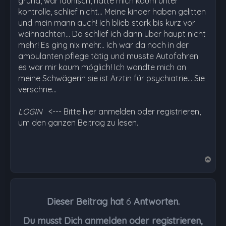
grund, war launisch, hatte mich kaum unter
kontrolle, schlief nicht... Meine kinder haben gelitten
und mein mann auch! Ich blieb stark bis kurz vor
weihnachten... Da schlief ich dann über haupt nicht
mehr! Es ging nix mehr... Ich war da noch in der
ambulanten pflege tätig und musste Autofahren
es war mir kaum möglich! Ich wandte mich an
meine Schwägerin sie ist Ärztin für psychiatrie... Sie
verschrie…
LOGIN
<--- Bitte hier anmelden oder registrieren,
um den ganzen Beitrag zu lesen.
N
a
c
h
Dieser Beitrag hat
6
Antworten.
o
b
Du musst Dich anmelden oder registrieren,
e