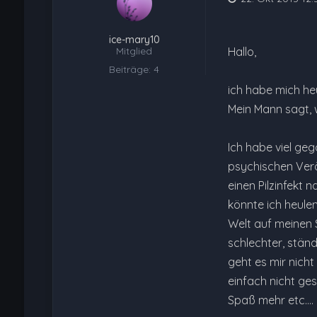
ice-mary10
Mitglied
Hallo,
Beiträge: 4
ich habe mich heu
Mein Mann sagt, w
Ich habe viel ge
psychischen Verä
einen Pilzinfekt 
könnte ich heulen
Welt auf meinen 
schlechter, stän
geht es mir nicht
einfach nicht ge
Spaß mehr etc....