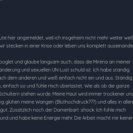
te hier angemeldet, weil ich insgeheim nicht mehr weiter weiß.
ir stecken in einer Krise oder leben uns komplett auseinander
googlet und glaube langsam auch, dass die Mirena an meiner
nderung und sexuellen UN-Lust schuld ist. Ich habe ständig
nach dem anderen und weiß einfach nicht ein und aus. Ständig
, einfach so und fühle mich überlastet. Wie als ob die ganze
Schultern stehen würde. Meine Haut wird immer trockener un
dig glühen meine Wangen (Bluthochdruck???) und alles in alle
 gut. Zusätzlich noch der Damenbart :shock: Ich fühle mich
sund und habe keine Energie mehr. Die Arbeit macht mir keine