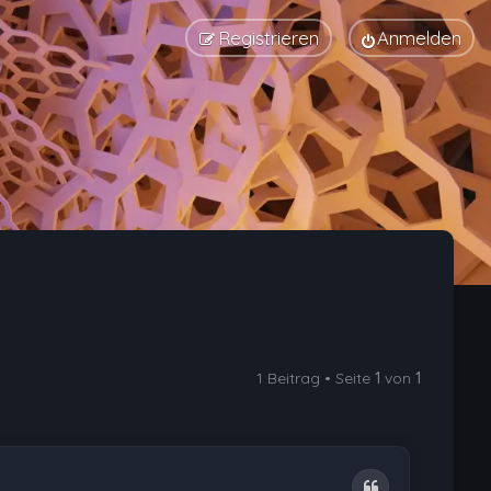
Registrieren
Anmelden
1 Beitrag • Seite
1
von
1
Zitat