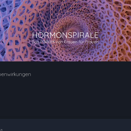
benwirkungen
51