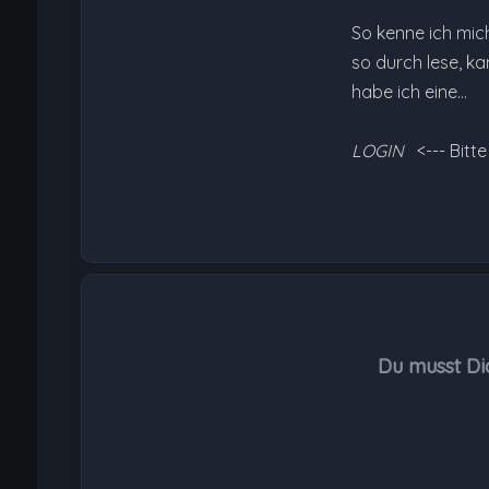
So kenne ich mich
so durch lese, k
habe ich eine…
LOGIN
<--- Bitt
Du musst Di