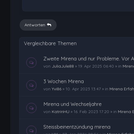
Antworten
Vergleichbare Themen
Zweite Mirena und nur Probleme. Vor Al
von
JuliaJule88
»
19. Apr 2025 06:40
» in
Miren
3 Wochen Mirena
von
Yvi86
»
10. Apr 2023 13:47
» in
Mirena Erfa
Mirena und Wechseljahre
von
KatrinHU
»
16. Feb 2023 17:20
» in
Mirena 
Steissbeinentzündung mirena