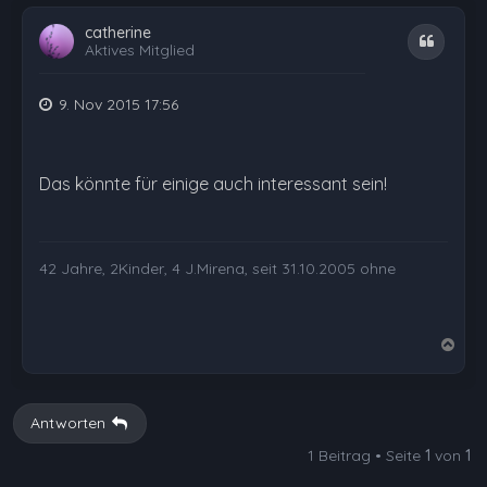
catherine
Zitat
Aktives Mitglied
9. Nov 2015 17:56
Das könnte für einige auch interessant sein!
42 Jahre, 2Kinder, 4 J.Mirena, seit 31.10.2005 ohne
N
a
c
h
Antworten
o
1 Beitrag • Seite
1
von
1
b