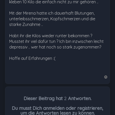
kleben 10 Kilo die einfach nicht zu mir gehören ..
Mit der Mirena hatte ich dauerhaft Blutungen,
unterleibsschmerzen, Kopfschmerzen und die
starke Zunahme ..
Habt ihr die Kilos wieder runter bekommen ?
Musstet ihr viel dafür tun ? Ich bin inzwischen leicht
depressiv .. wer hat noch so stark zugenommen?
Hoffe auf Erfahrungen :(
N
a
c
h
Dieser Beitrag hat
2
Antworten.
o
b
Du musst Dich anmelden oder registrieren,
e
um die Antworten lesen zu können.