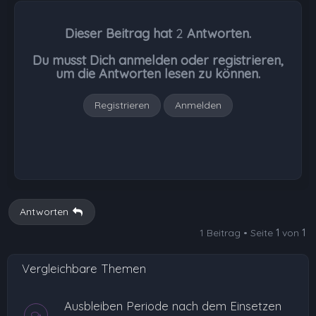
c
h
Dieser Beitrag hat
2
Antworten.
o
b
Du musst Dich anmelden oder registrieren,
e
um die Antworten lesen zu können.
n
Registrieren
Anmelden
Antworten
1 Beitrag • Seite
1
von
1
Vergleichbare Themen
Ausbleiben Periode nach dem Einsetzen