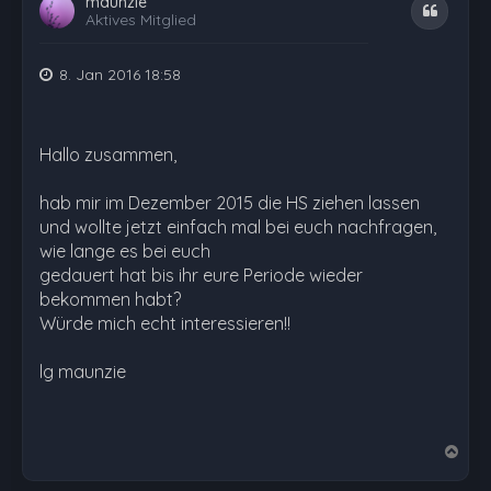
maunzie
Zitat
Aktives Mitglied
8. Jan 2016 18:58
Hallo zusammen,
hab mir im Dezember 2015 die HS ziehen lassen
und wollte jetzt einfach mal bei euch nachfragen,
wie lange es bei euch
gedauert hat bis ihr eure Periode wieder
bekommen habt?
Würde mich echt interessieren!!
lg maunzie
N
a