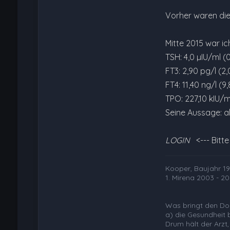
Vorher waren die
Mitte 2015 war ic
TSH: 4,0 µIU/ml (0
FT3: 2,90 pg/l (2,
FT4: 11,40 ng/l (9,
TPO: 227,10 kIU/ml
Seine Aussage: al
LOGIN
<--- Bitt
Kooper, Baujahr 197
1. Mirena 2003 - 20
Was bringt den Dok
a) die Gesundheit 
Drum hält der Arzt,