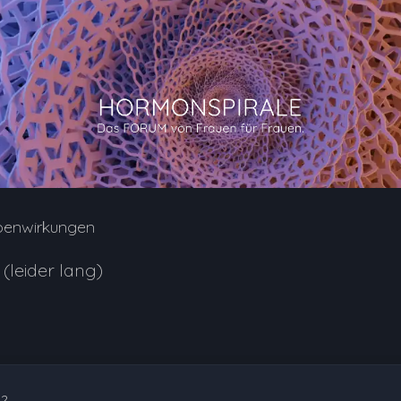
benwirkungen
(leider lang)
32