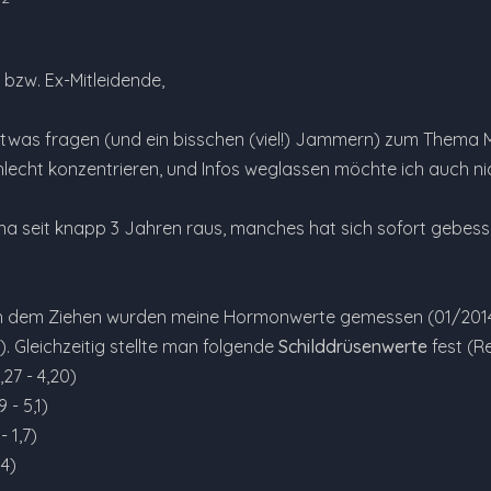
 bzw. Ex-Mitleidende,
twas fragen (und ein bisschen (viel!) Jammern) zum Thema Mir
hlecht konzentrieren, und Infos weglassen möchte ich auch ni
na seit knapp 3 Jahren raus, manches hat sich sofort gebesse
ch dem Ziehen wurden meine Hormonwerte gemessen (01/2014)
 Gleichzeitig stellte man folgende
Schilddrüsenwerte
fest (R
,27 - 4,20)
 - 5,1)
- 1,7)
34)