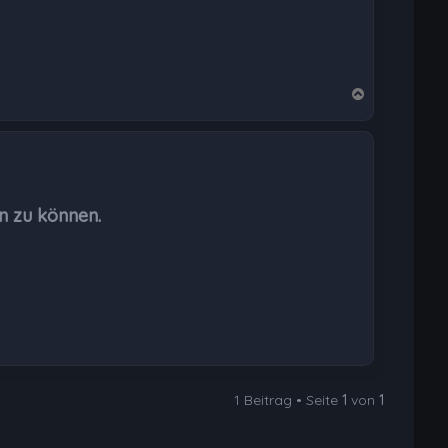
N
a
c
h
o
b
n zu können.
e
n
1 Beitrag • Seite
1
von
1