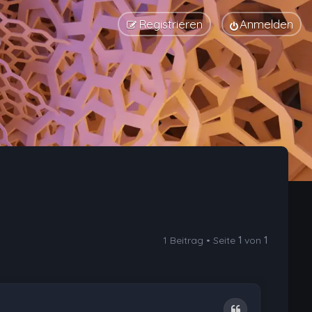
Registrieren
Anmelden
1 Beitrag • Seite
1
von
1
Zitat