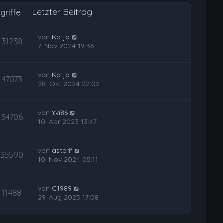
Letzter Beitrag
griffe
von
Katja
31238
7. Nov 2024 19:36
von
Katja
47073
28. Okt 2024 22:02
von
Yvi86
34706
10. Apr 2023 13:47
von
asteri*
35590
10. Nov 2024 05:11
von
C1989
11488
29. Aug 2025 17:08