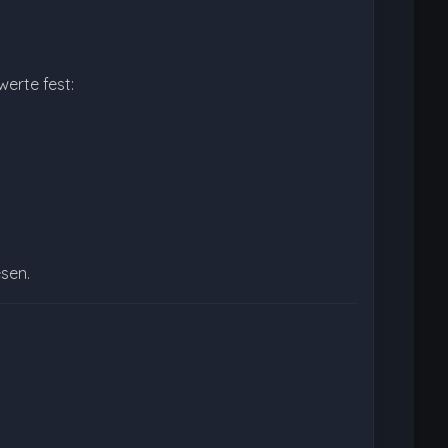
werte fest:
esen.