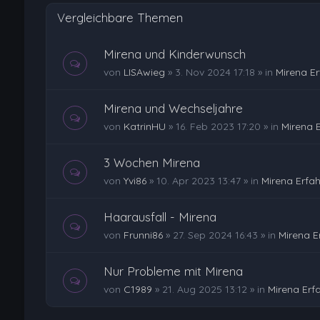
Vergleichbare Themen
Mirena und Kinderwunsch
von
LISAwieg
»
3. Nov 2024 17:18
» in
Mirena E
Mirena und Wechseljahre
von
KatrinHU
»
16. Feb 2023 17:20
» in
Mirena 
3 Wochen Mirena
von
Yvi86
»
10. Apr 2023 13:47
» in
Mirena Erfa
Haarausfall - Mirena
von
Frunni86
»
27. Sep 2024 16:43
» in
Mirena E
Nur Probleme mit Mirena
von
C1989
»
21. Aug 2025 13:12
» in
Mirena Erf