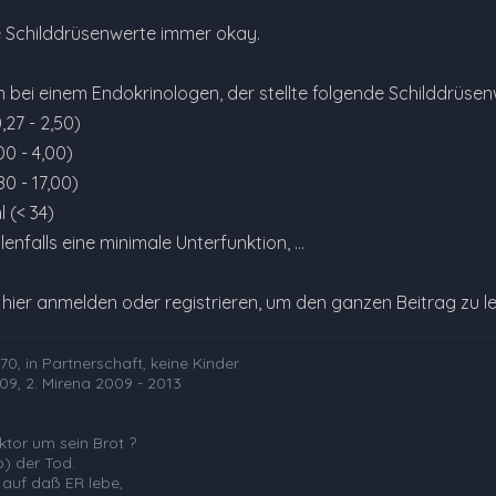
 Schilddrüsenwerte immer okay.
h bei einem Endokrinologen, der stellte folgende Schilddrüsen
,27 - 2,50)
00 - 4,00)
80 - 17,00)
 (< 34)
lenfalls eine minimale Unterfunktion, …
e hier anmelden oder registrieren, um den ganzen Beitrag zu l
0, in Partnerschaft, keine Kinder
09, 2. Mirena 2009 - 2013
tor um sein Brot ?
b) der Tod.
 auf daß ER lebe,