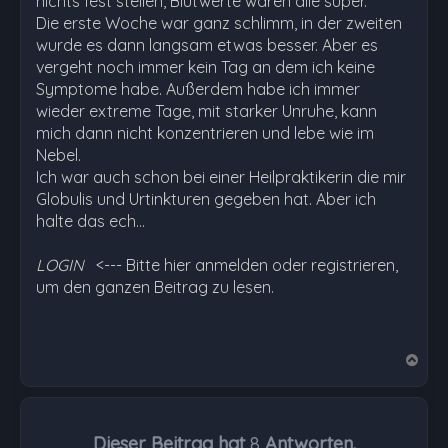
nichts fest stellen, Blutwerte waren alle super.
Die erste Woche war ganz schlimm, in der zweiten
wurde es dann langsam etwas besser. Aber es
vergeht noch immer kein Tag an dem ich keine
Symptome habe. Außerdem habe ich immer
wieder extreme Tage, mit starker Unruhe, kann
mich dann nicht konzentrieren und lebe wie im
Nebel.
Ich war auch schon bei einer Heilpraktikerin die mir
Globulis und Urtinkturen gegeben hat. Aber ich
halte das ech…
LOGIN
<--- Bitte hier anmelden oder registrieren,
um den ganzen Beitrag zu lesen.
N
a
c
h
Dieser Beitrag hat
8
Antworten.
o