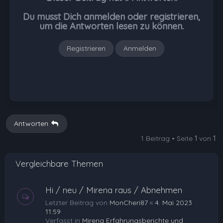
b
Du musst Dich anmelden oder registrieren,
e
um die Antworten lesen zu können.
n
Registrieren
Anmelden
Antworten
1 Beitrag • Seite
1
von
1
Vergleichbare Themen
Hi / neu / Mirena raus / Abnehmen
Letzter Beitrag von
MonCheri87
«
4. Mai 2023
11:59
Verfasst in
Mirena Erfahrungsberichte und