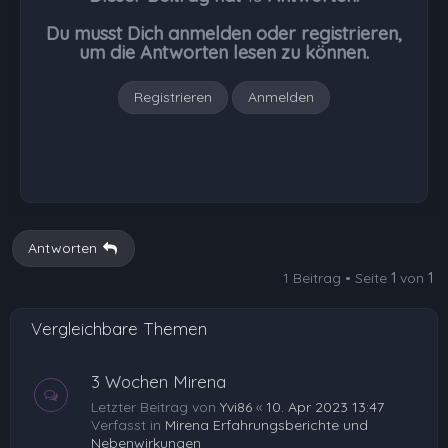
b
Du musst Dich anmelden oder registrieren,
e
um die Antworten lesen zu können.
n
Registrieren
Anmelden
Antworten
1 Beitrag • Seite
1
von
1
Vergleichbare Themen
3 Wochen Mirena
Letzter Beitrag von
Yvi86
«
10. Apr 2023 13:47
Verfasst in
Mirena Erfahrungsberichte und
Nebenwirkungen