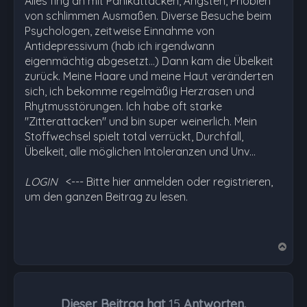
Alles fing an mit Panikattacken, Ängsten, Phobien
von schlimmen Ausmaßen. Diverse Besuche beim
Psychologen, zeitweise Einnahme von
Antidepressivum (hab ich irgendwann
eigenmächtig abgesetzt...) Dann kam die Übelkeit
zurück. Meine Haare und meine Haut veränderten
sich, ich bekomme regelmäßig Herzrasen und
Rhytmusstörungen. Ich habe oft starke
"Zitterattacken" und bin super weinerlich. Mein
Stoffwechsel spielt total verrückt, Durchfall,
Übelkeit, alle möglichen Intoleranzen und Unv…
LOGIN
<--- Bitte hier anmelden oder registrieren,
um den ganzen Beitrag zu lesen.
N
a
c
h
Dieser Beitrag hat
15
Antworten.
o