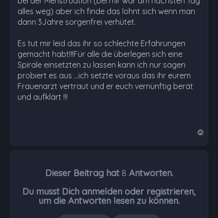
bei der Menstruation (bei mir war am nächsten Tag
alles weg) aber ich finde das lohnt sich wenn man
dann 3Jahre sorgenfrei verhütet.
Es tut mir leid das ihr so schlechte Erfahrungen
gemacht habt!!!Für alle die überlegen sich eine
Spirale einsetzten zu lassen kann ich nur sagen
probiert es aus ...ich setzte voraus das ihr eurem
Frauenarzt vertraut und er euch vernünftig berät
und aufklärt !!!
N
a
c
h
Dieser Beitrag hat
8
Antworten.
o
b
Du musst Dich anmelden oder registrieren,
e
um die Antworten lesen zu können.
n