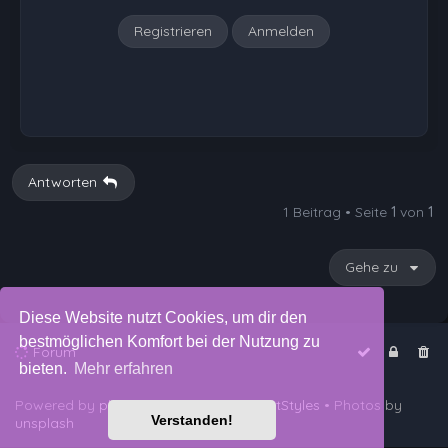
Registrieren
Anmelden
Antworten
1 Beitrag • Seite
1
von
1
Gehe zu
Diese Website nutzt Cookies, um dir den
bestmöglichen Komfort bei der Nutzung zu
Forum
bieten.
Mehr erfahren
Powered by
phpBB
™
• Design by
PlanetStyles
• Photos by
Verstanden!
unsplash