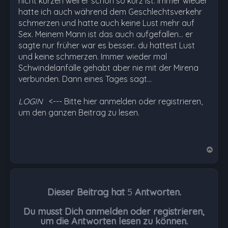
nicht kürzen weil er schon so kurz ist. Immer wieder
hatte ich auch während dem Geschlechtsverkehr
schmerzen und hatte auch keine Lust mehr auf
Sex. Meinem Mann ist das auch aufgefallen... er
sagte nur früher war es besser.. du hattest Lust
und keine schmerzen. Immer wieder mal
Schwindelanfälle gehabt aber nie mit der Mirena
verbunden. Dann eines Tages sagt…
LOGIN
<--- Bitte hier anmelden oder registrieren,
um den ganzen Beitrag zu lesen.
N
a
c
h
Dieser Beitrag hat
5
Antworten.
o
b
Du musst Dich anmelden oder registrieren,
e
um die Antworten lesen zu können.
n