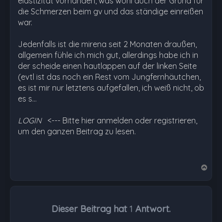
elastizität vorhanden, was wohl auch der Grund für
die Schmerzen beim gv und das ständige einreißen
war.
Jedenfalls ist die mirena seit 2 Monaten draußen,
allgemein fühle ich mich gut, allerdings habe ich in
der scheide einen hautlappen auf der linken Seite
(evtl ist das noch ein Rest vom Jungfernhäutchen,
es ist mir nur letztens aufgefallen, ich weiß nicht, ob
es s…
LOGIN
<--- Bitte hier anmelden oder registrieren,
um den ganzen Beitrag zu lesen.
N
a
c
h
Dieser Beitrag hat
1
Antwort.
o
b