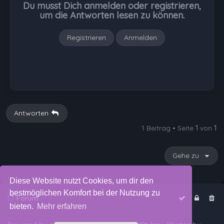
Du musst Dich anmelden oder registrieren,
e
um die Antworten lesen zu können.
n
Registrieren
Anmelden
Antworten
1 Beitrag • Seite
1
von
1
Gehe zu
Diese Website nutzt Cookies, um dir den
bestmöglichen Komfort bei der Nutzung zu
Forum
bieten.
Mehr erfahren