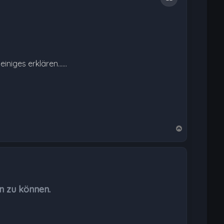
iges erklären......
N
a
c
h
o
b
n zu können.
e
n