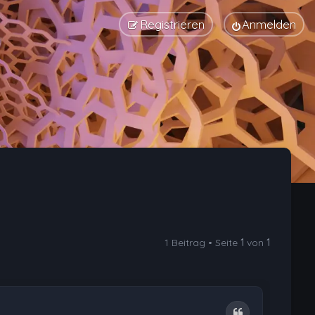
Registrieren
Anmelden
1 Beitrag • Seite
1
von
1
Zitat