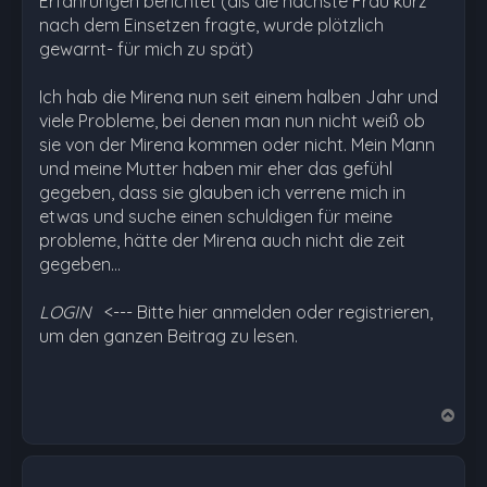
Erfahrungen berichtet (als die nächste Frau kurz
nach dem Einsetzen fragte, wurde plötzlich
gewarnt- für mich zu spät)
Ich hab die Mirena nun seit einem halben Jahr und
viele Probleme, bei denen man nun nicht weiß ob
sie von der Mirena kommen oder nicht. Mein Mann
und meine Mutter haben mir eher das gefühl
gegeben, dass sie glauben ich verrene mich in
etwas und suche einen schuldigen für meine
probleme, hätte der Mirena auch nicht die zeit
gegeben…
LOGIN
<--- Bitte hier anmelden oder registrieren,
um den ganzen Beitrag zu lesen.
N
a
c
h