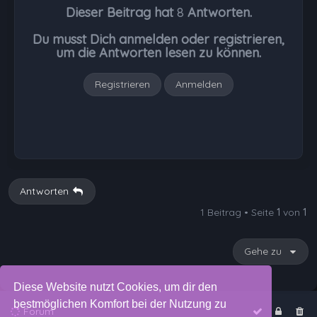
Dieser Beitrag hat
8
Antworten.
o
b
Du musst Dich anmelden oder registrieren,
e
um die Antworten lesen zu können.
n
Registrieren
Anmelden
Antworten
1 Beitrag • Seite
1
von
1
Gehe zu
Diese Website nutzt Cookies, um dir den
bestmöglichen Komfort bei der Nutzung zu
Forum