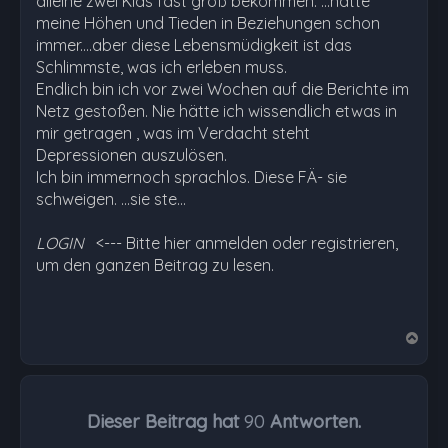
alleine zwei Kids fast groß bekommen. ...hatte
meine Höhen und Tieden in Beziehungen schon
immer....aber diese Lebensmüdigkeit ist das
Schlimmste, was ich erleben muss.
Endlich bin ich vor zwei Wochen auf die Berichte im
Netz gestoßen. Nie hätte ich wissendlich etwas in
mir getragen , was im Verdacht steht
Depressionen auszulösen.
Ich bin immernoch sprachlos. Diese FÄ- sie
schweigen. ...sie ste…
LOGIN
<--- Bitte hier anmelden oder registrieren,
um den ganzen Beitrag zu lesen.
N
a
c
h
Dieser Beitrag hat
90
Antworten.
o
b