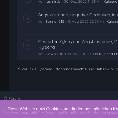
von
jasmin.b
»
30. Dez 2022 11:58
» in
Kyleena
Angstzustände, negative Gedanken, in
von
Sonnen315
»
3. Aug 2023 22:55
» in
Kyleen
Gestörter Zyklus und Angstzustände, D
Kyleena
von
Cowo
»
18. Dez 2022 10:23
» in
Kyleena E
Zurück zu „Mirena Erfahrungsberichte und Nebenwirku
Forum
Diese Website nutzt Cookies, um dir den bestmöglichen Ko
Powered by
phpBB
™
• Design by
PlanetStyles
• Photos by
unspl