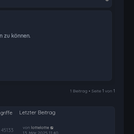
a
c
h
o
b
n zu können.
e
n
1 Beitrag • Seite
1
von
1
Letzter Beitrag
griffe
von
lottelotte
45133
13. Mär 2025 11:40