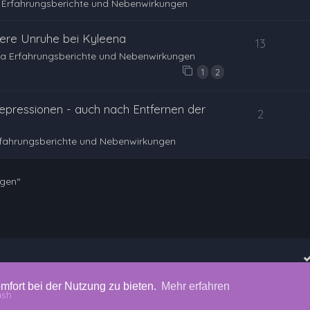
 Erfahrungsberichte und Nebenwirkungen
nere Unruhe bei Kyleena
13
a Erfahrungsberichte und Nebenwirkungen
1
2
epressionen - auch nach Entfernen der
2
rfahrungsberichte und Nebenwirkungen
ngen“
mfort bei der Nutzung zu bieten.
Mehr erfahren
ash