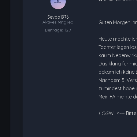
Sevda1976
Aktives Mitglied
Guten Morgen ihr
Beiträge: 129
Heute möchte ich
Tochter legen la
kaum Nebenwirkun
Das klang für mic
bekam ich keine B
Nachdem 5. Versu
zumindest habe ic
Mein FA meinte d
LOGIN
<--- Bitt