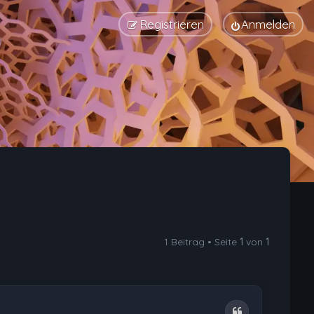
Registrieren
Anmelden
1 Beitrag • Seite
1
von
1
Zitat