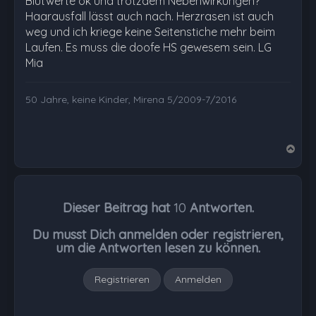
Blutwerte ok und trotzdem Nebenwirkungen?
Haarausfall lässt auch nach. Herzrasen ist auch
weg und ich kriege keine Seitenstiche mehr beim
Laufen. Es muss die doofe HS gewesem sein. LG
Mia
50 Jahre, keine Kinder, Mirena 5/2009-7/2016
N
a
c
h
Dieser Beitrag hat
10
Antworten.
o
b
Du musst Dich anmelden oder registrieren,
e
um die Antworten lesen zu können.
n
Registrieren
Anmelden