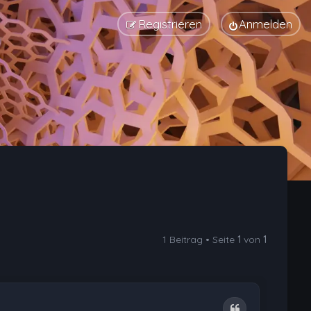
Registrieren
Anmelden
1 Beitrag • Seite
1
von
1
Zitat