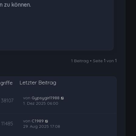
b
n zu können.
e
n
1 Beitrag • Seite
1
von
1
Letzter Beitrag
griffe
von
Gypsygirl1988
38107
1. Dez 2025 06:00
von
C1989
11485
29. Aug 2025 17:08