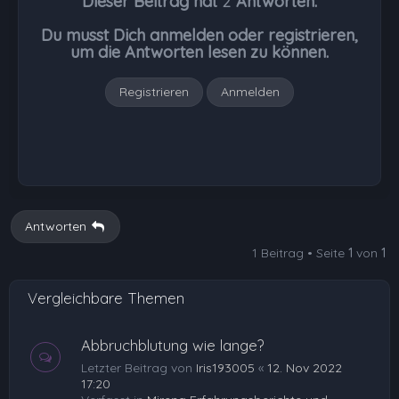
Dieser Beitrag hat
2
Antworten.
o
b
Du musst Dich anmelden oder registrieren,
e
um die Antworten lesen zu können.
n
Registrieren
Anmelden
Antworten
1 Beitrag • Seite
1
von
1
Vergleichbare Themen
Abbruchblutung wie lange?
Letzter Beitrag von
Iris193005
«
12. Nov 2022
17:20