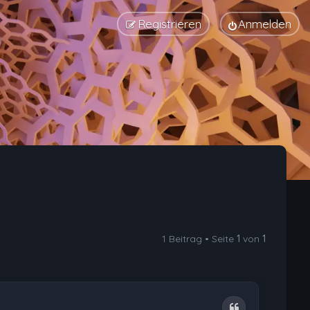
Registrieren
Anmelden
1 Beitrag • Seite
1
von
1
Zitat