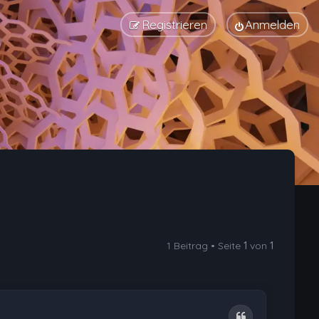
Registrieren
Anmelden
1 Beitrag • Seite
1
von
1
Zitat