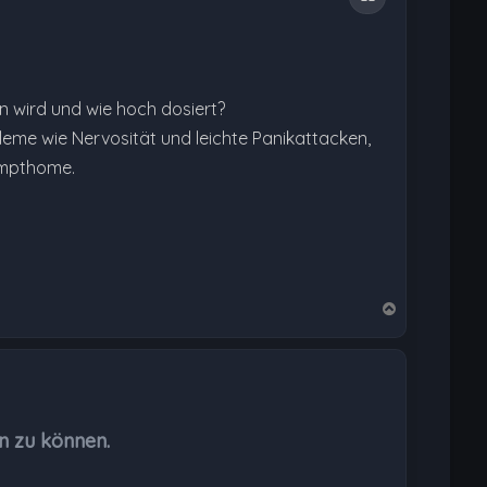
 wird und wie hoch dosiert?
leme wie Nervosität und leichte Panikattacken,
Sympthome.
N
a
c
h
o
b
n zu können.
e
n