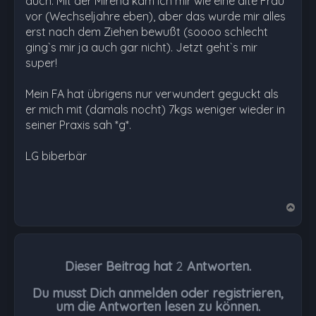
auch. Mit der Mirena kam ich mir wie eine alte Frau
vor (Wechseljahre eben), aber das wurde mir alles
erst nach dem Ziehen bewußt (soooo schlecht
ging`s mir ja auch gar nicht). Jetzt geht`s mir
super!
Mein FA hat übrigens nur verwundert geguckt als
er mich mit (damals nocht) 7kgs weniger wieder in
seiner Praxis sah *g*.
LG biberbär
N
a
c
h
Dieser Beitrag hat
2
Antworten.
o
b
Du musst Dich anmelden oder registrieren,
e
um die Antworten lesen zu können.
n