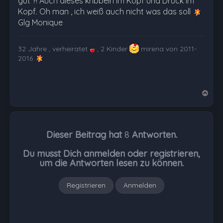
gut ?! Auch dieses kribbeln im Kopf und Druck im
Kopf. Oh man , ich weiß auch nicht was das soll
Glg Monique
32 Jahre , verheiratet
, 2 Kinder
mirena von 2011-
2016
N
a
c
h
Dieser Beitrag hat
8
Antworten.
o
b
Du musst Dich anmelden oder registrieren,
e
um die Antworten lesen zu können.
n
Registrieren
Anmelden