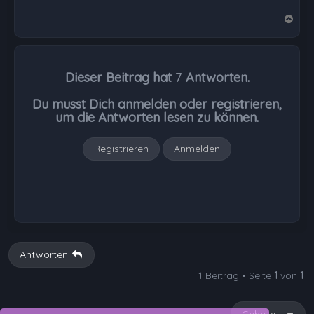
N
a
c
h
Dieser Beitrag hat
7
Antworten.
o
b
Du musst Dich anmelden oder registrieren,
e
um die Antworten lesen zu können.
n
Registrieren
Anmelden
Antworten
1 Beitrag • Seite
1
von
1