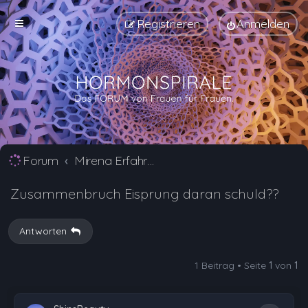
Registrieren
Anmelden
Forum
Mirena Erfahrungsberichte und Nebenwirkungen
Zusammenbruch Eisprung daran schuld??
Antworten
1 Beitrag • Seite
1
von
1