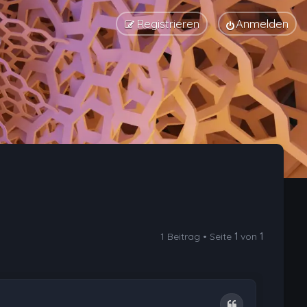
Registrieren
Anmelden
1 Beitrag • Seite
1
von
1
Zitat