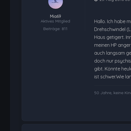
Mia69
Aktives Mitglied
Hallo. Ich habe m
Beiträge: 811
Drehschwindel (L
Haus getigert. I
meinen HP angeru
auch langsam gene
doch nur psychisc
gibt. Könnte heul
ist schwer.Wie la
50 Jahre, keine Ki