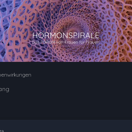
benwirkungen
fang
19