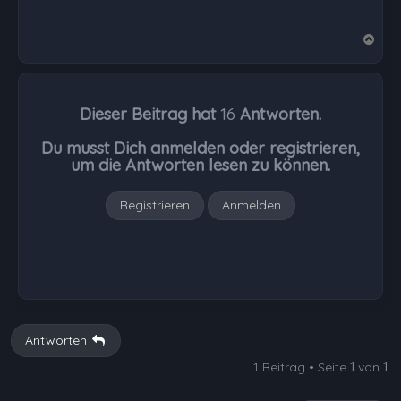
N
a
c
h
Dieser Beitrag hat
16
Antworten.
o
b
Du musst Dich anmelden oder registrieren,
e
um die Antworten lesen zu können.
n
Registrieren
Anmelden
Antworten
1 Beitrag • Seite
1
von
1