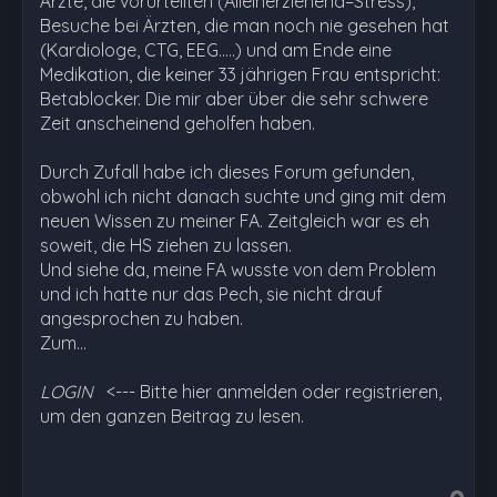
Ärzte, die vorurteilten (Alleinerziehend=Stress),
Besuche bei Ärzten, die man noch nie gesehen hat
(Kardiologe, CTG, EEG.....) und am Ende eine
Medikation, die keiner 33 jährigen Frau entspricht:
Betablocker. Die mir aber über die sehr schwere
Zeit anscheinend geholfen haben.
Durch Zufall habe ich dieses Forum gefunden,
obwohl ich nicht danach suchte und ging mit dem
neuen Wissen zu meiner FA. Zeitgleich war es eh
soweit, die HS ziehen zu lassen.
Und siehe da, meine FA wusste von dem Problem
und ich hatte nur das Pech, sie nicht drauf
angesprochen zu haben.
Zum…
LOGIN
<--- Bitte hier anmelden oder registrieren,
um den ganzen Beitrag zu lesen.
N