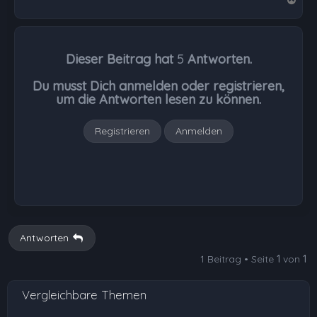
a
c
h
Dieser Beitrag hat
5
Antworten.
o
b
Du musst Dich anmelden oder registrieren,
e
um die Antworten lesen zu können.
n
Registrieren
Anmelden
Antworten
1 Beitrag • Seite
1
von
1
Vergleichbare Themen