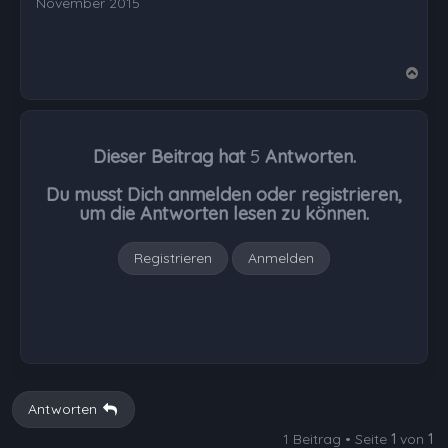
November 2015
N
a
c
h
Dieser Beitrag hat
5
Antworten.
o
b
Du musst Dich anmelden oder registrieren,
e
um die Antworten lesen zu können.
n
Registrieren
Anmelden
Antworten
1 Beitrag • Seite
1
von
1