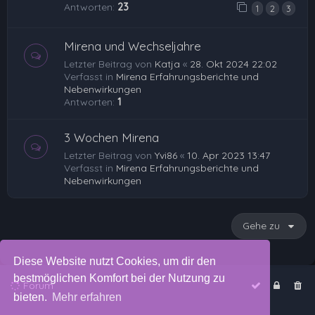
Antworten:
23
1
2
3
Mirena und Wechseljahre
Letzter Beitrag von
Katja
«
28. Okt 2024 22:02
Verfasst in
Mirena Erfahrungsberichte und
Nebenwirkungen
Antworten:
1
3 Wochen Mirena
Letzter Beitrag von
Yvi86
«
10. Apr 2023 13:47
Verfasst in
Mirena Erfahrungsberichte und
Nebenwirkungen
Gehe zu
Diese Website nutzt Cookies, um dir den
bestmöglichen Komfort bei der Nutzung zu
Forum
bieten.
Mehr erfahren