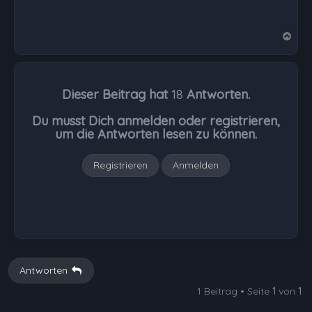
N
a
c
h
Dieser Beitrag hat
18
Antworten.
o
b
Du musst Dich anmelden oder registrieren,
e
um die Antworten lesen zu können.
n
Registrieren
Anmelden
Antworten
1 Beitrag • Seite
1
von
1