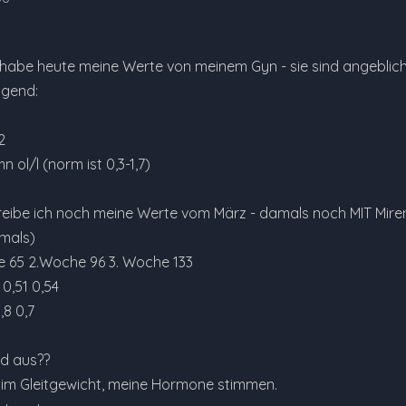
 habe heute meine Werte von meinem Gyn - sie sind angeblich 
lgend:
2
 ol/l (norm ist 0,3-1,7)
reibe ich noch meine Werte vom März - damals noch MIT Mirena
mals)
 65 2.Woche 96 3. Woche 133
0,51 0,54
,8 0,7
d aus??
h im Gleitgewicht, meine Hormone stimmen.