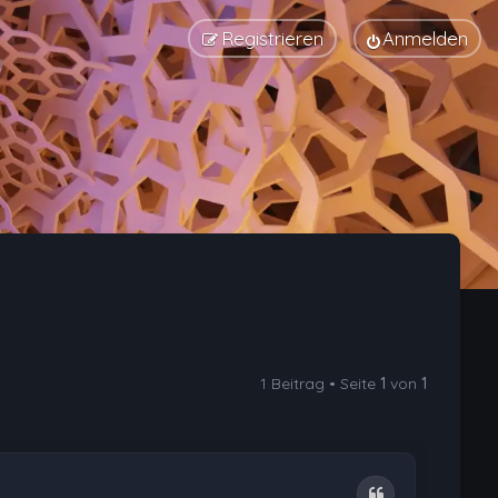
Registrieren
Anmelden
1 Beitrag • Seite
1
von
1
Zitat