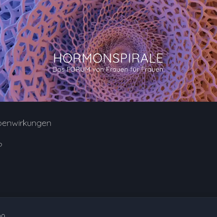
benwirkungen
?
00