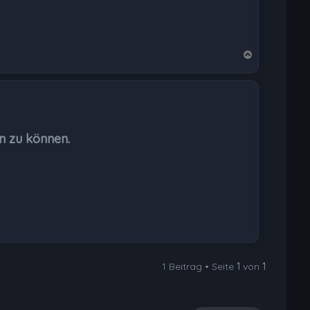
N
a
c
h
o
b
n zu können.
e
n
1 Beitrag • Seite
1
von
1