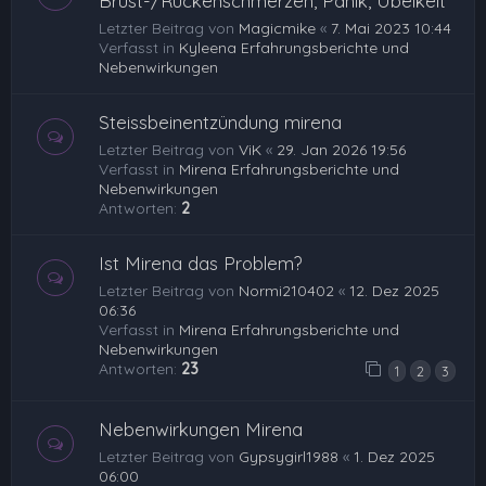
Brust-/Rückenschmerzen, Panik, Übelkeit
Letzter Beitrag von
Magicmike
«
7. Mai 2023 10:44
Verfasst in
Kyleena Erfahrungsberichte und
Nebenwirkungen
Steissbeinentzündung mirena
Letzter Beitrag von
ViK
«
29. Jan 2026 19:56
Verfasst in
Mirena Erfahrungsberichte und
Nebenwirkungen
Antworten:
2
Ist Mirena das Problem?
Letzter Beitrag von
Normi210402
«
12. Dez 2025
06:36
Verfasst in
Mirena Erfahrungsberichte und
Nebenwirkungen
Antworten:
23
1
2
3
Nebenwirkungen Mirena
Letzter Beitrag von
Gypsygirl1988
«
1. Dez 2025
06:00