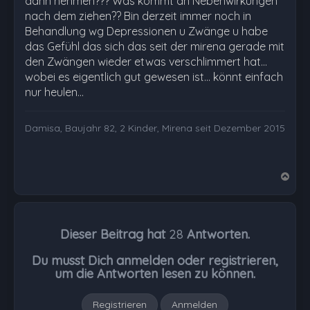
dann nehmen??? Was kommt an Nebenwirkungen
nach dem ziehen?? Bin derzeit immer noch in
Behandlung wg Depressionen u Zwänge u habe
das Gefühl das sich das seit der mirena gerade mit
den Zwängen wieder etwas verschlimmert hat...
wobei es eigentlich gut gewesen ist... könnt einfach
nur heulen...
Damisa, Baujahr 82, 2 Kinder, Mirena seit Dezember 2015
N
a
c
h
Dieser Beitrag hat
28
Antworten.
o
b
Du musst Dich anmelden oder registrieren,
e
um die Antworten lesen zu können.
n
Registrieren
Anmelden