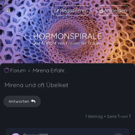
Registrieren
Anmelden
Forum
Mirena Erfahrungsberichte und Nebenwirkungen
Mirena und oft Übelkeit
Antworten
1 Beitrag • Seite
1
von
1