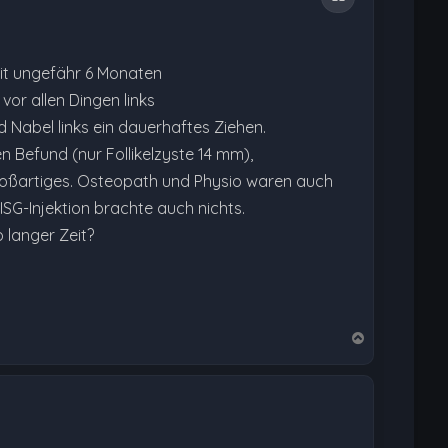
Seit ungefähr 6 Monaten
or allen Dingen links
abel links ein dauerhaftes Ziehen.
 Befund (nur Follikelzyste 14 mm),
 großartiges. Osteopath und Physio waren auch
G-Injektion brachte auch nichts.
 langer Zeit?
N
a
c
h
o
b