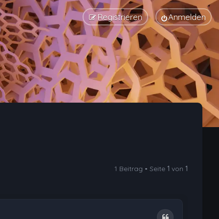
Registrieren
Anmelden
1 Beitrag • Seite
1
von
1
Zitat