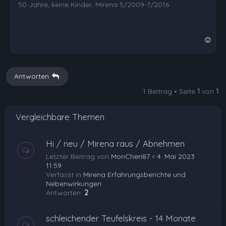
50 Jahre, keine Kinder, Mirena 5/2009-7/2016
N
a
c
h
Antworten
o
1 Beitrag • Seite
1
von
1
b
e
Vergleichbare Themen
n
Hi / neu / Mirena raus / Abnehmen
Letzter Beitrag von
MonCheri87
«
4. Mai 2023
11:59
Verfasst in
Mirena Erfahrungsberichte und
Nebenwirkungen
Antworten:
2
schleichender Teufelskreis - 14 Monate