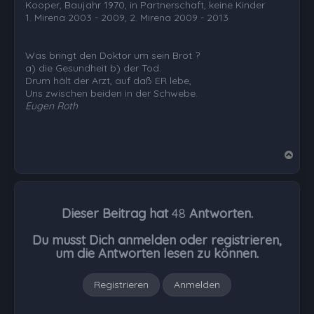
Kooper, Baujahr 1970, in Partnerschaft, keine Kinder
1. Mirena 2003 - 2009, 2. Mirena 2009 - 2013
Was bringt den Doktor um sein Brot ?
a) die Gesundheit b) der Tod.
Drum hält der Arzt, auf daß ER lebe,
Uns zwischen beiden in der Schwebe.
Eugen Roth
N
a
c
h
Dieser Beitrag hat
48
Antworten.
o
b
Du musst Dich anmelden oder registrieren,
e
um die Antworten lesen zu können.
n
Registrieren
Anmelden