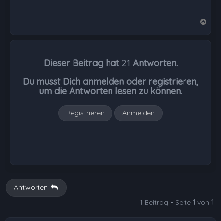
N
a
c
h
Dieser Beitrag hat
21
Antworten.
o
b
Du musst Dich anmelden oder registrieren,
e
um die Antworten lesen zu können.
n
Registrieren
Anmelden
Antworten
1 Beitrag • Seite
1
von
1