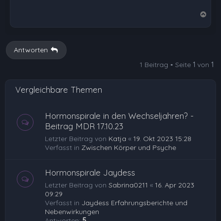
N
a
c
h
Antworten
o
1 Beitrag • Seite
1
von
1
b
e
Vergleichbare Themen
n
Hormonspirale in den Wechseljahren? -
Beitrag MDR 17.10.23
Letzter Beitrag von
Katja
«
19. Okt 2023 15:28
Verfasst in
Zwischen Körper und Psyche
Hormonspirale Jaydess
Letzter Beitrag von
Sabrina0211
«
16. Apr 2023
09:29
Verfasst in
Jaydess Erfahrungsberichte und
Nebenwirkungen
Antworten:
5