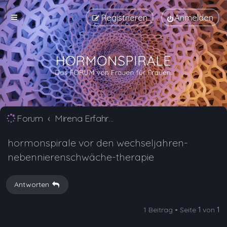
Registrieren
Anmelden
Forum
Mirena Erfahrungsberichte und Nebenwirkungen
hormonspirale vor den wechseljahren-
nebennierenschwäche-therapie
Antworten
1 Beitrag • Seite
1
von
1