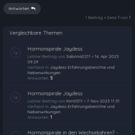
h
Antworten
o
1 Beitrag • Seite
1
von
1
b
e
Vergleichbare Themen
n
Hormonspirale Jaydess
Letzter Beitrag von
Sabrina0211
«
16. Apr 2023
09:29
Verfasst in
Jaydess Erfahrungsberichte und
Nebenwirkungen
Antworten:
5
Hormonspirale Jaydess
Letzter Beitrag von
Kim0511
«
7. Nov 2023 11:31
Verfasst in
Jaydess Erfahrungsberichte und
Nebenwirkungen
Antworten:
1
Hormonspirale in den Wechseljahren? -