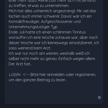
eher mehr dazu. Keine Lust mehr sich mit jemand
zu treffen, etwas zu unternehmen.
Mich hat alles unheimlich angestrengt. Mir viel das
lachen auch immer schwerer. Davor war ich ein
Kontaktfreudiger, Aufgeschlossener und
Unternehmungslustiger Typ.
Ende Juli hatte ich einen schlimmen Tinnitus
woraufhin ich eine Woche zuhause war, aber nach
dieser Woche war ich keineswegs einsatzbereit, ich
sass weinend beim Arzt.
Ich war nur noch am weinen, weshalb weiß ich
selber nicht mehr so genau. Einfach wegen allem.
Der Arzt hat…
LOGIN
<--- Bitte hier anmelden oder registrieren,
um den ganzen Beitrag zu lesen.
N
a
c