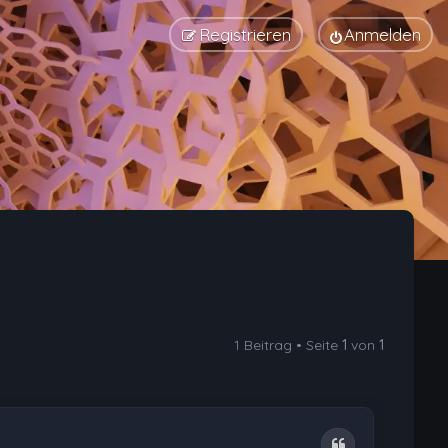
Registrieren
Anmelden
1 Beitrag • Seite
1
von
1
Zitat