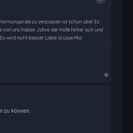
Hormonspirale zu verpassen ist schon übel. Es
le von uns haben Jahre der Hölle hinter sich und
Es wird nicht besser. Liebe Grüsse Mia
N
a
c
h
o
b
n zu können.
e
n