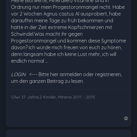
Meine Blutwerte, Mineralien/Vitamine sind in
Ordnung nur mein Progestoronmangel nicht. Habe
vor 2 Wochen Agnus castus Al ausprobiert, habe
daraufhin meine Tage zu früh bekommen und
hatte in der Zeit extreme Kopfschmerzen mit
Schwindel.Was macht ihr gegen
Progestoronmangel und kommen diese Symptome
davon? Ich würde mich freuen von euch zu hören,
denn langsam habe ich keine Lust mehr, ich will
endlich normal …
LOGIN
<--- Bitte hier anmelden oder registrieren,
um den ganzen Beitrag zu lesen.
Olwi 37 Jahre,2 Kinder, Mirena 2011 - 2015
N
a
c