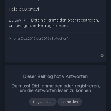
HoloTc 50 pmo/l …
LOGIN
<--- Bitte hier anmelden oder registrieren,
um den ganzen Beitrag zu lesen.
Mirena Dez.2015-Ja.2016 (8Wochen)
N
a
c
h
Dieser Beitrag hat
9
Antworten.
o
b
Du musst Dich anmelden oder registrieren,
e
um die Antworten lesen zu können.
n
Registrieren
Anmelden