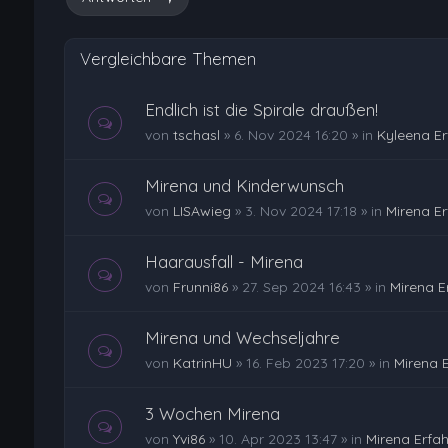
Vergleichbare Themen
Endlich ist die Spirale draußen!
von
tschasl
»
6. Nov 2024 16:20
» in
Kyleena E
Mirena und Kinderwunsch
von
LISAwieg
»
3. Nov 2024 17:18
» in
Mirena E
Haarausfall - Mirena
von
Frunni86
»
27. Sep 2024 16:43
» in
Mirena E
Mirena und Wechseljahre
von
KatrinHU
»
16. Feb 2023 17:20
» in
Mirena 
3 Wochen Mirena
von
Yvi86
»
10. Apr 2023 13:47
» in
Mirena Erfa