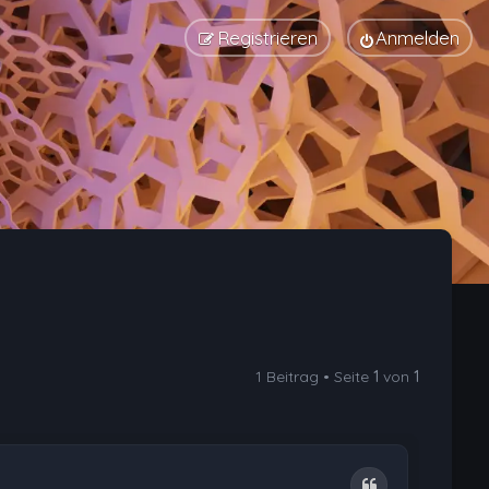
Registrieren
Anmelden
1 Beitrag • Seite
1
von
1
Zitat