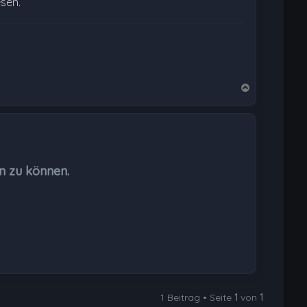
esen.
N
a
c
h
o
b
n zu können.
e
n
1 Beitrag • Seite
1
von
1