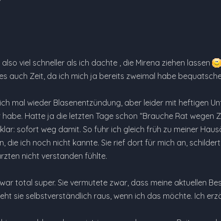
also viel schneller als ich dachte , die Mirena ziehen lassen
es auch Zeit, da ich mich ja bereits zweimal habe bequatschen 
h mal wieder Blasenentzündung, aber leider mit heftigen Unt
 habe. Hatte ja die letzten Tage schon “Brauche Rat wegen Zie
lar: sofort weg damit. So fuhr ich gleich früh zu meiner Hausä
n, die ich noch nicht kannte. Sie rief dort für mich an, schil
zten nicht verstanden fühlte.
war total super. Sie vermutete zwar, dass meine aktuellen Be
zieht sie selbstverständlich raus, wenn ich das möchte. Ich er