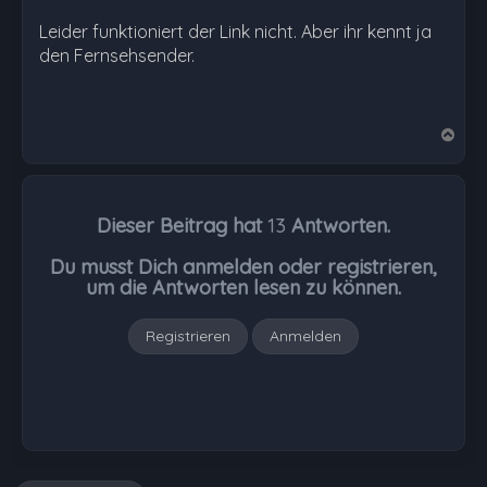
Leider funktioniert der Link nicht. Aber ihr kennt ja
den Fernsehsender.
N
a
c
h
Dieser Beitrag hat
13
Antworten.
o
b
Du musst Dich anmelden oder registrieren,
e
um die Antworten lesen zu können.
n
Registrieren
Anmelden