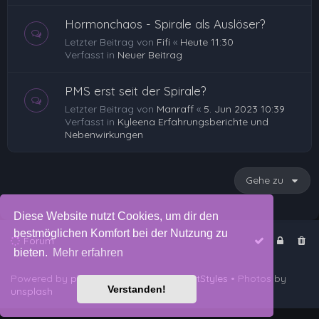
Hormonchaos - Spirale als Auslöser?
Letzter Beitrag von
Fifi
«
Heute 11:30
Verfasst in
Neuer Beitrag
PMS erst seit der Spirale?
Letzter Beitrag von
Manraff
«
5. Jun 2023 10:39
Verfasst in
Kyleena Erfahrungsberichte und
Nebenwirkungen
Gehe zu
Diese Website nutzt Cookies, um dir den
bestmöglichen Komfort bei der Nutzung zu
Forum
bieten.
Mehr erfahren
Powered by
phpBB
™
• Design by
PlanetStyles
• Photos by
Verstanden!
unsplash