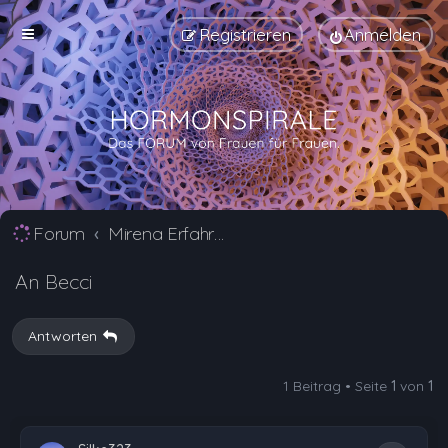
Registrieren
Anmelden
Forum
Mirena Erfahrungsberichte und Nebenwirkungen
An Becci
Antworten
1 Beitrag • Seite
1
von
1