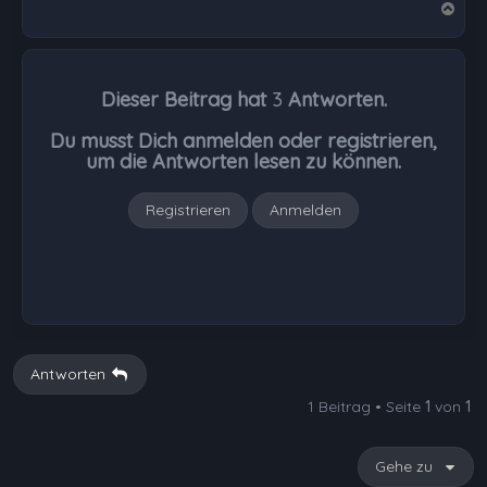
N
a
c
h
Dieser Beitrag hat
3
Antworten.
o
b
Du musst Dich anmelden oder registrieren,
e
um die Antworten lesen zu können.
n
Registrieren
Anmelden
Antworten
1 Beitrag • Seite
1
von
1
Gehe zu