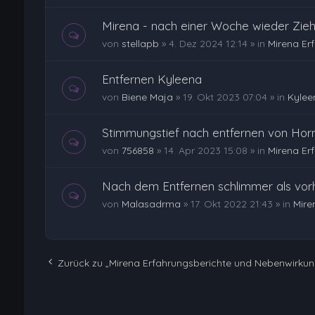
Mirena - nach einer Woche wieder Zieh
von
stellapb
»
4. Dez 2024 12:14
» in
Mirena Er
Entfernen Kyleena
von
Biene Maja
»
19. Okt 2023 07:04
» in
Kylee
Stimmungstief nach entfernen von Hor
von
756858
»
14. Apr 2023 15:08
» in
Mirena Er
Nach dem Entfernen schlimmer als vor
von
Malasadrma
»
17. Okt 2022 21:43
» in
Mire
Zurück zu „Mirena Erfahrungsberichte und Nebenwirku