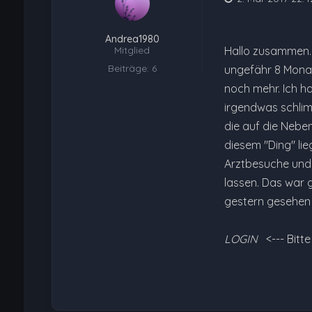
Andrea1980
Mitglied
Hallo zusammen...
Beiträge: 6
ungefähr 8 Monat
noch mehr. Ich h
irgendwas schlim
die auf die Nebe
diesem "Ding" li
Arztbesuche und 
lassen. Das war g
gestern gesehen
LOGIN
<--- Bitt