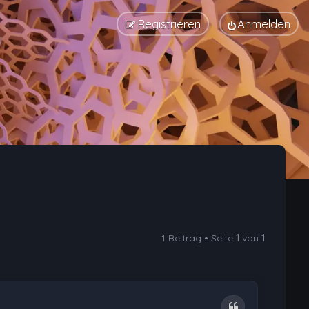
Registrieren
Anmelden
1 Beitrag • Seite
1
von
1
Zitat