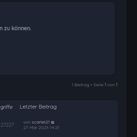
c
h
o
b
n zu können.
e
n
1 Beitrag • Seite
1
von
1
Letzter Beitrag
griffe
von
scarlet21
27227
27. Mär 2025 14:21