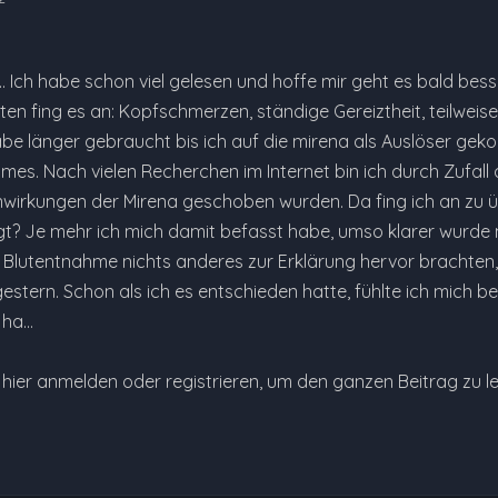
 Ich habe schon viel gelesen und hoffe mir geht es bald besse
en fing es an: Kopfschmerzen, ständige Gereiztheit, teilweise
abe länger gebraucht bis ich auf die mirena als Auslöser gek
mes. Nach vielen Recherchen im Internet bin ich durch Zufall
nwirkungen der Mirena geschoben wurden. Da fing ich an zu üb
egt? Je mehr ich mich damit befasst habe, umso klarer wurde 
Blutentnahme nichts anderes zur Erklärung hervor brachten, 
estern. Schon als ich es entschieden hatte, fühlte ich mich be
 ha…
e hier anmelden oder registrieren, um den ganzen Beitrag zu l