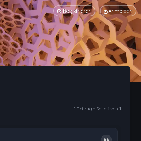
Registrieren
Anmelden
1 Beitrag • Seite
1
von
1
Zitat