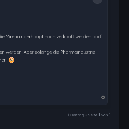
 die Mirena überhaupt noch verkauft werden darf.
en werden. Aber solange die Pharmaindustrie
eren.
N
a
c
1 Beitrag • Seite
1
von
1
h
o
b