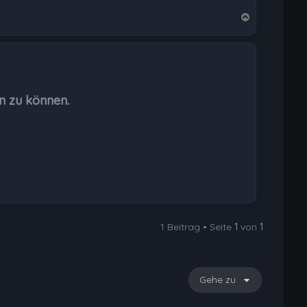
N
a
c
h
o
b
n zu können.
e
n
1 Beitrag • Seite
1
von
1
Gehe zu