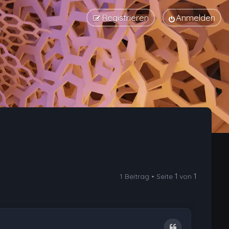
Registrieren
Anmelden
1 Beitrag • Seite
1
von
1
Zitat