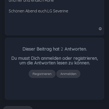
und her und endlich Ruhe
Schönen Abend euch.LG Severine
N
a
c
h
Dieser Beitrag hat
2
Antworten.
o
b
Du musst Dich anmelden oder registrieren,
e
um die Antworten lesen zu können.
n
Registrieren
Anmelden