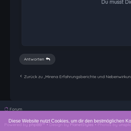
Du musst Di
Antworten
Zurück zu „Mirena Erfahrungsberichte und Nebenwirku
Forum
Diese Website nutzt Cookies, um dir den bestmöglichen Ko
Powered by
phpBB
™
• Design by
PlanetStyles
• Photos by
unspl