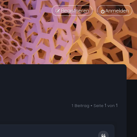
Registrieren
Anmelden
1 Beitrag • Seite
1
von
1
Zitat