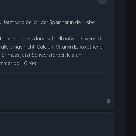
 Jetzt wird bei dir der Speicher in der Leber
Vitamine gibg es dann schnell aufwärts wenn du
lerdings nicht. Calcium Vitamin E, Toxotrienol,
Er muss jetzt Schwerstarbeit leisten.
 immer da. LG Mia
N
a
c
h
o
b