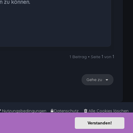
n zu können.
e
n
1 Beitrag • Seite
1
von
1
Gehe zu
Nutzungsbedingungen
Datenschutz
Alle Cookies löschen
Verstanden!