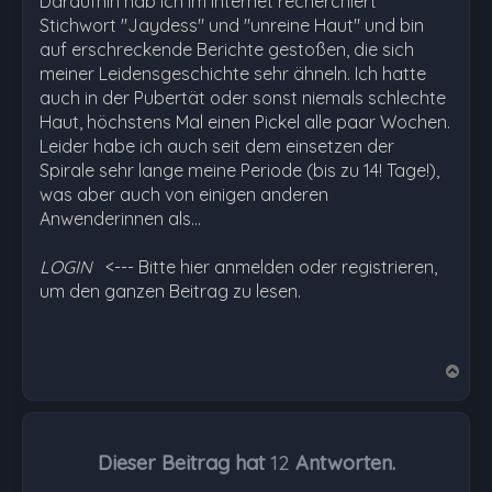
Daraufhin hab ich im Internet recherchiert
Stichwort "Jaydess" und "unreine Haut" und bin
auf erschreckende Berichte gestoßen, die sich
meiner Leidensgeschichte sehr ähneln. Ich hatte
auch in der Pubertät oder sonst niemals schlechte
Haut, höchstens Mal einen Pickel alle paar Wochen.
Leider habe ich auch seit dem einsetzen der
Spirale sehr lange meine Periode (bis zu 14! Tage!),
was aber auch von einigen anderen
Anwenderinnen als…
LOGIN
<--- Bitte hier anmelden oder registrieren,
um den ganzen Beitrag zu lesen.
N
a
c
h
Dieser Beitrag hat
12
Antworten.
o
b