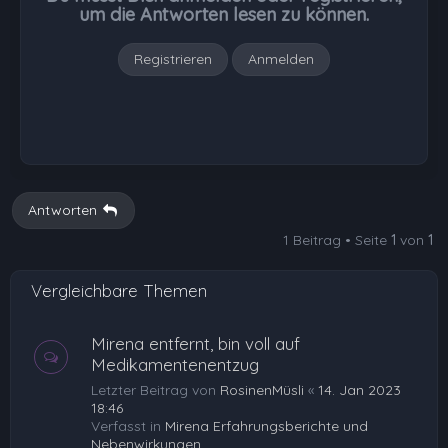
e
um die Antworten lesen zu können.
n
Registrieren
Anmelden
Antworten
1 Beitrag • Seite
1
von
1
Vergleichbare Themen
Mirena entfernt, bin voll auf
Medikamentenentzug
Letzter Beitrag von
RosinenMüsli
«
14. Jan 2023
18:46
Verfasst in
Mirena Erfahrungsberichte und
Nebenwirkungen