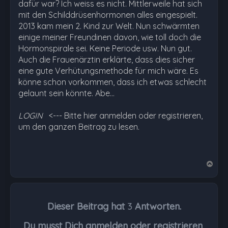
dafür war? Ich weiss es nicht. Mittlerweile hat sich
mit den Schilddrüsenhormonen alles eingespielt.
2013 kam mein 2. Kind zur Welt. Nun schwärmten
einige meiner Freundinen davon, wie toll doch die
Hormonspirale sei. Keine Periode usw. Nun gut.
Auch die Frauenärztin erklärte, dass dies sicher
eine gute Verhütungsmethode für mich wäre. Es
könne schon vorkommen, dass ich etwas schlecht
gelaunt sein könnte. Abe…
LOGIN
<--- Bitte hier anmelden oder registrieren,
um den ganzen Beitrag zu lesen.
N
a
c
h
Dieser Beitrag hat
3
Antworten.
o
b
Du musst Dich anmelden oder registrieren,