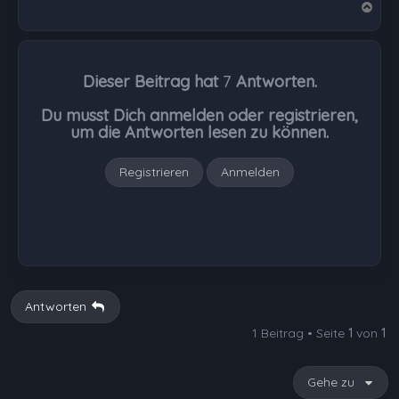
N
a
c
h
Dieser Beitrag hat
7
Antworten.
o
b
Du musst Dich anmelden oder registrieren,
e
um die Antworten lesen zu können.
n
Registrieren
Anmelden
Antworten
1 Beitrag • Seite
1
von
1
Gehe zu